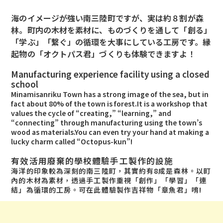
海のイメージが強い南三陸町ですが、実は約８割が森
林。町内の木材を素材に、ものづくりを通して「創る」
「学ぶ」「繋ぐ」の循環を大事にしている工房です。縁
起物の「オクトパス君」づくりも体験できますよ！
Manufacturing experience facility using a closed
school
Minamisanriku Town has a strong image of the sea, but in
fact about 80% of the town is forest.It is a workshop that
values the cycle of “creating,” “learning,” and
“connecting” through manufacturing using the town’s
wood as materials.You can even try your hand at making a
lucky charm called “Octopus-kun”!
有效活用廢棄的學校體驗手工製作的設施
海洋的印象較為深刻的南三陸町，其實約有8成是森林。以町
內的木材為素材，透過手工製作重視「創作」「學習」「連
結」為循環的工房。可在此體驗製作吉祥物「章魚君」唷!