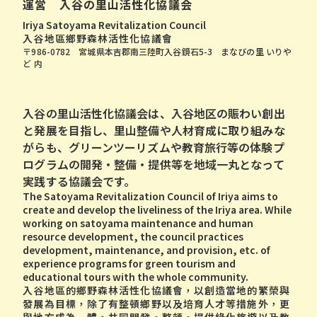
運営 入谷の里山活性化協議会
Iriya Satoyama Revitalization Council
入谷地區鄉野森林活性化協議會
〒986-0782 宮城県本吉郡南三陸町入谷鏡石5-3 まなびの里 いりや
ど 内
⼊⾕の⾥⼭活性化協議会は、⼊⾕地区の賑わい創出
と発展を⽬指し、⾥⼭整備や⼈材育成に取り組みな
がらも、グリーンツーリズムや教育旅⾏等の体験プ
ログラムの開発・整備・提供等を地域⼀丸となって
実践する協議会です。
The Satoyama Revitalization Council of Iriya aims to
create and develop the liveliness of the Iriya area. While
working on satoyama maintenance and human
resource development, the council practices
development, maintenance, and provision, etc. of
experience programs for green tourism and
educational tours with the whole community.
入谷地區的鄉野森林活性化協議會，以創造當地的繁榮與
發展為目標，除了有整頓鄉野以及培育人才等措施外，更