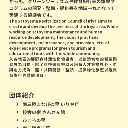
がらも、グリーンツーリズムや教育旅⾏等の体験プ
ログラムの開発・整備・提供等を地域⼀丸となって
実践する協議会です。
The Satoyama Revitalization Council of Iriya aims to
create and develop the liveliness of the Iriya area. While
working on satoyama maintenance and human
resource development, the council practices
development, maintenance, and provision, etc. of
experience programs for green tourism and
educational tours with the whole community.
入谷地區的鄉野森林活性化協議會，以創造當地的繁榮與
發展為目標，除了有整頓鄉野以及培育人才等措施外，更
與地方成為一體，共同開發‧整頓‧提供綠化旅遊以及教
育旅行等體驗項目。
団体紹介
南三陸まなびの里 いりやど
校舎の宿 さんさん館
ひころの里