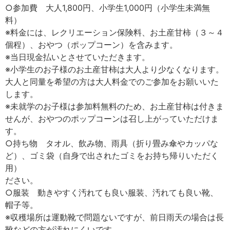
○参加費 大人1,800円、小学生1,000円（小学生未満無
料）
※料金には、レクリエーション保険料、お土産甘柿（３～４
個程）、おやつ（ポップコーン）を含みます。
※当日現金払いとさせていただきます。
※小学生のお子様のお土産甘柿は大人より少なくなります。
大人と同量を希望の方は大人料金でのご参加をお願いいた
します。
※未就学のお子様は参加料無料のため、お土産甘柿は付きま
せんが、おやつのポップコーンは召し上がっていただけま
す。
○持ち物 タオル、飲み物、雨具（折り畳み傘やカッパな
ど）、ゴミ袋（自身で出されたゴミをお持ち帰りいただく
用）
ださい。
○服装 動きやすく汚れても良い服装、汚れても良い靴、
帽子等。
※収穫場所は運動靴で問題ないですが、前日雨天の場合は長
靴などの方が汚れにくいです。