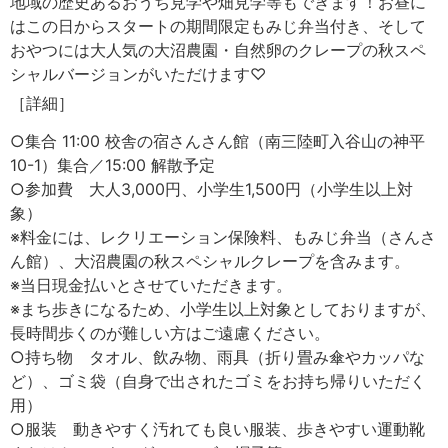
地域の歴史あるおうち見学や畑見学等もできます！お昼に
はこの日からスタートの期間限定もみじ弁当付き、そして
おやつには大人気の大沼農園・自然卵のクレープの秋スペ
シャルバージョンがいただけます♡
［詳細］
○集合 11:00 校舎の宿さんさん館（南三陸町入谷山の神平
10-1）集合／15:00 解散予定
○参加費 大人3,000円、小学生1,500円（小学生以上対
象）
※料金には、レクリエーション保険料、もみじ弁当（さんさ
ん館）、大沼農園の秋スペシャルクレープを含みます。
※当日現金払いとさせていただきます。
※まち歩きになるため、小学生以上対象としておりますが、
長時間歩くのが難しい方はご遠慮ください。
○持ち物 タオル、飲み物、雨具（折り畳み傘やカッパな
ど）、ゴミ袋（自身で出されたゴミをお持ち帰りいただく
用）
○服装 動きやすく汚れても良い服装、歩きやすい運動靴