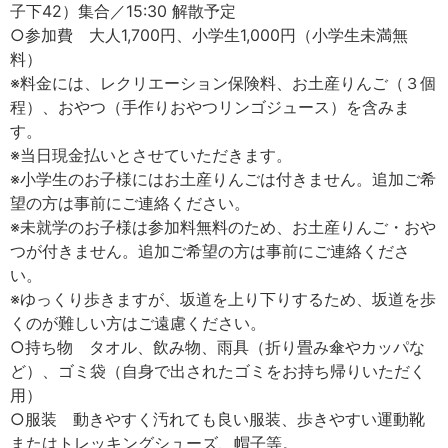
子下42）集合／15:30 解散予定
○参加費 大人1,700円、小学生1,000円（小学生未満無
料）
※料金には、レクリエーション保険料、お土産りんご（３個
程）、おやつ（手作りおやつリンゴジュース）を含みま
す。
※当日現金払いとさせていただきます。
※小学生のお子様にはお土産りんごは付きません。追加ご希
望の方は事前にご連絡ください。
※未就学のお子様は参加料無料のため、お土産りんご・おや
つが付きません。追加ご希望の方は事前にご連絡くださ
い。
※ゆっくり歩きますが、坂道を上り下りするため、坂道を歩
くのが難しい方はご遠慮ください。
○持ち物 タオル、飲み物、雨具（折り畳み傘やカッパな
ど）、ゴミ袋（自身で出されたゴミをお持ち帰りいただく
用）
○服装 動きやすく汚れても良い服装、歩きやすい運動靴
またはトレッキングシューズ、帽子等。