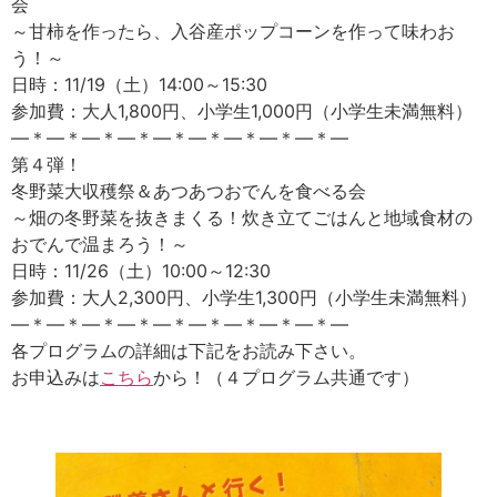
会
～甘柿を作ったら、入谷産ポップコーンを作って味わお
う！～
日時：11/19（土）14:00～15:30
参加費：大人1,800円、小学生1,000円（小学生未満無料）
―＊―＊―＊―＊―＊―＊―＊―＊―＊―
第４弾！
冬野菜大収穫祭＆あつあつおでんを食べる会
～畑の冬野菜を抜きまくる！炊き立てごはんと地域食材の
おでんで温まろう！～
日時：11/26（土）10:00～12:30
参加費：大人2,300円、小学生1,300円（小学生未満無料）
―＊―＊―＊―＊―＊―＊―＊―＊―＊―
各プログラムの詳細は下記をお読み下さい。
お申込みは
こちら
から！（４プログラム共通です）