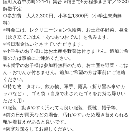
陸町入谷中の町221-1）集合 ※畑まで5分程歩きます／12:30
解散予定
○参加費 大人2,300円、小学生1,300円（小学生未満無
料）
※料金には、レクリエーション保険料、お土産冬野菜、昼食
（炊き立てごはん・あつあつおでん）を含みます。
※当日現金払いとさせていただきます。
※小学生のお子様にはお土産冬野菜は付きません。追加ご希
望の方は事前にご連絡ください。
※未就学のお子様は参加料無料のため、お土産冬野菜・ごは
ん・おでんが付きません。追加ご希望の方は事前にご連絡
ください。
○持ち物 タオル、飲み物、軍手、雨具（折り畳み傘やカ
ッパなど）、ゴミ袋（自身で出されたゴミをお持ち帰りい
ただく用）
○服装 動きやすく汚れても良い服装、長靴、帽子等。
※前の日が雨天などの場合、汚れやすいため履き替えられる
靴や着替えがあると良いです。
※防寒対策をしてお越しください。