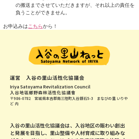
の搬送までさせていただきますが、それ以上の責任を
負うことができません。
お申込みは
こちら
から！
運営 入谷の里山活性化協議会
Iriya Satoyama Revitalization Council
入谷地區鄉野森林活性化協議會
〒986-0782 宮城県本吉郡南三陸町入谷鏡石5-3 まなびの里 いりや
ど 内
⼊⾕の⾥⼭活性化協議会は、⼊⾕地区の賑わい創出
と発展を⽬指し、⾥⼭整備や⼈材育成に取り組みな