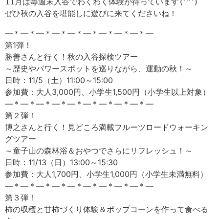
11月は毎週末入谷でわくわく体験が待っています(^^)
ぜひ秋の入谷を堪能しに遊びに来てくださいね！
―＊―＊―＊―＊―＊―＊―＊―＊―＊―
第1弾！
勝善さんと行く！秋の入谷探検ツアー
～歴史やパワースポットを巡りながら、運動の秋！～
日時：11/5（土）11:00～15:00
参加費：大人3,000円、小学生1,500円（小学生以上対象）
―＊―＊―＊―＊―＊―＊―＊―＊―＊―
第２弾！
博之さんと行く！見どころ満載フルーツロードウォーキン
グツアー
～童子山の森林浴＆おやつでさらにリフレッシュ！～
日時：11/13（日）13:00～15:30
参加費：大人1,700円、小学生1,000円（小学生未満無料）
―＊―＊―＊―＊―＊―＊―＊―＊―＊―
第３弾！
柿の収穫と甘柿づくり体験＆ポップコーンを作って食べる